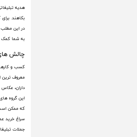
هدیه تبلیغات
بکاهند. برای
در این مطلب ب
به شما کمک خو
چالش های
کسب و کارهای
معروف ترین ای
داران، عکاس 
این گروه های
که ممکن است 
سراغ خرید عمد
جملات تبلیغا