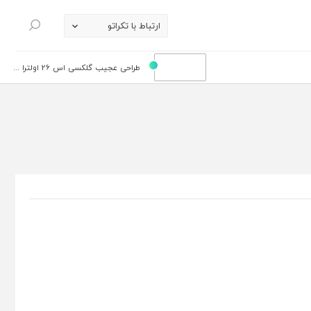
ارتباط با تکراتو
جستجو
طراحی عجیب گلکسی اس 26 اولترا ...