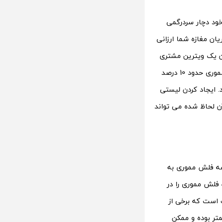
ود دچار سردرگمی
ان مغازه شما ارزانی
ن یک ویترین مشتری
پسند سراغ مدل هایی با قیمت ارزان تا متوسط بروید و از 100 درصد خرید عمده فلش مموری حدود 10 درصد
 ایجاد کردن لیستی
آن لحاظ شده می تواند
رضه فلش مموری به
 فلش مموری را در
 است که برخی از
تر بوده و ممکن