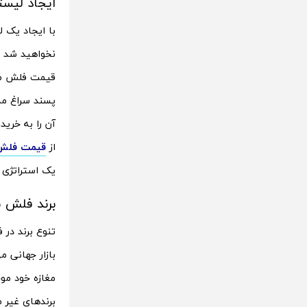
ایجاد لیست
با ایجاد یک 
نخواهید شد و
قیمت فلش ممو
آن را به خری
از
قیمت فلش 128 گ
یک استراتژی م
برند فلش 
تنوع برند در
بازار جهانی 
مغازه خود مو
برندهای غیر 