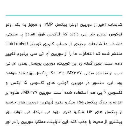
شایعات اخیر از دوربین اولترا پیکسل 12MP و مجهز به یک اوتو
فوکوس لیزری خبر می دادند که فوکوس فوق العاده پر سرعتی
داشت. اما شایعات جدیدی از حساب کاربری توییتر LlabTooFeR
منتشر شده که انتظارات ما را از دوربین اچ تی سی پرفیوم تغییر
داده است. طبق گفته ی این توییت، دوربین پرچمدار بعدی اچ تی
سی، از سنسور سونی IMX377 و 12 مگا پیکسل بهره مند خواهد
بود. این سنسور در دوربین گوشی های نکسوس 5 ایکس و
نکسوس 6 پی هم استفاده شده است. دوربین IMX377، علاوه بر
اندازه ی بزرگ پیکسل 1.55 میکرو متری (بهترین دوربین های حاضر،
از پیکسل های 1.12 میکرو متری بهره می برند)، می تواند نور
بیشتری از محیط را جذب کند. این قابلیت، عملکرد دوربین را در نور