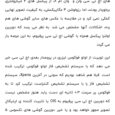
های اچ تی سی وان و وان ام 8، از پیکسل های 2 میکرومتری
برخوردار بودند، اما رزولوشن 4 مگاپیکسلی، به کیفیت تصویر نهایی
کمکی نمی کرد و در مقایسه با عکس های سایر گوشی های هم
رده، اشکالات آنها مشخص می شد. به نظر می رسد که دوربین
اولترا پیکسل همراه با گوشی اچ تی سی پرفیوم، به این عرصه باز
می گردد.
این توییت از اوتو فوکوس لیزری در پرچمدار بعدی اچ تی سی خبر
می دهد که با سیستم تشخیص فاز اوتو فوکوس ترکیب شده
است. قبلا هم شاهد بودیم که سونی در آخرین Xperia، سیستم
تشخیص فاز را با سیستم تشخیص کنتراست ترکیب کرد تا به
فوکوس پر سرعت 0.3 ثانیه ای دست یابد. هنوز مشخص نیست
که دوربین اچ تی سی پرفیوم به OIS یا تثبیت کننده ی اپتیکال
تصویر مجهز خواهد بود و یا خیر. دوربین گوشی های نکسوس 5