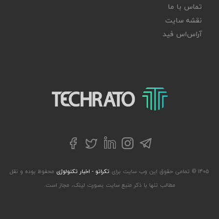
تماس با ما
نقشه سایت
آر‌اس‌اس فید
تکراتو – زندگی با تکنولوژی
تلگرام
توییتر
اینستاگرام
لینکداین
فیسبوک
۱۴۰۵ © تمامی حقوق این وب سایت برای
تکراتو - اخبار تکنولوژی
محفوظ بوده و نقل
مطالب تنها با ذکر منبع سایت بصورت لینک، مجاز است.