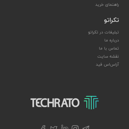
راهنمای خرید
تکراتو
تبلیغات در تکراتو
درباره ما
تماس با ما
نقشه سایت
آر‌اس‌اس فید
تکراتو – زندگی با تکنولوژی
تلگرام
توییتر
اینستاگرام
لینکداین
فیسبوک