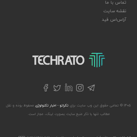
تماس با ما
نقشه سایت
آر‌اس‌اس فید
تکراتو – زندگی با تکنولوژی
تلگرام
توییتر
اینستاگرام
لینکداین
فیسبوک
۱۴۰۵ © تمامی حقوق این وب سایت برای
تکراتو - اخبار تکنولوژی
محفوظ بوده و نقل
مطالب تنها با ذکر منبع سایت بصورت لینک، مجاز است.