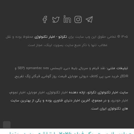
تلگرام
توییتر
اینستاگرام
لینکداین
فیسبوک
۱۴۰۵ © تمامی حقوق این وب سایت برای
تکراتو - اخبار تکنولوژی
محفوظ بوده و نقل
مطالب تنها با ذکر منبع سایت بصورت لینک، مجاز است.
تبلیغات متنی:
نقد فیلم و سریال
,
بلیط دبی
,
لایسنس symantec ses (SEP و
EDR)
,
خرید سی پی کالاف دیوتی موبایل
,
قیمت روز گوشی
,
فیگار
,
زنگ تفریح
,
سایت اخبار تکنولوژی تکراتو، ارائه دهنده
اخبار تکنولوژی
،
اخبار موبایل
،
اخبار نجوم
،
اخبار خودرو
، و در مجموع، آخرین اخبار دنیای فناوری بوده و یکی از بهترین سایت
های تکنولوژی ایران است.
طراحی رابط کاربری و تجربی توسط جواد صابری، گروه افرو - اجرا با طراحی وب پارسا