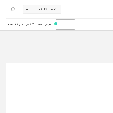
ارتباط با تکراتو
جستجو
طراحی عجیب گلکسی اس 26 اولترا ...