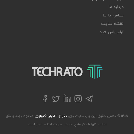
درباره ما
تماس با ما
نقشه سایت
آر‌اس‌اس فید
تکراتو – زندگی با تکنولوژی
تلگرام
توییتر
اینستاگرام
لینکداین
فیسبوک
۱۴۰۵ © تمامی حقوق این وب سایت برای
تکراتو - اخبار تکنولوژی
محفوظ بوده و نقل
مطالب تنها با ذکر منبع سایت بصورت لینک، مجاز است.