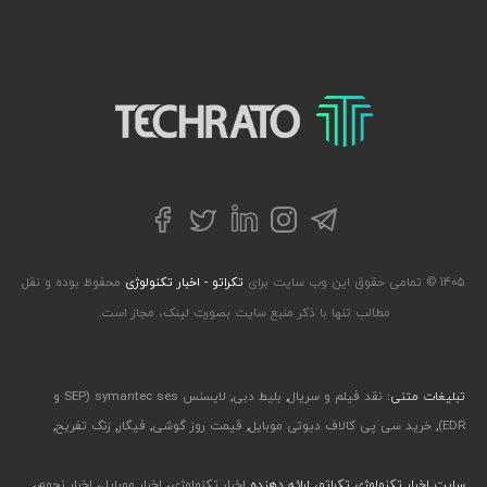
تکراتو – زندگی با تکنولوژی
تلگرام
توییتر
اینستاگرام
لینکداین
فیسبوک
۱۴۰۵ © تمامی حقوق این وب سایت برای
تکراتو - اخبار تکنولوژی
محفوظ بوده و نقل
مطالب تنها با ذکر منبع سایت بصورت لینک، مجاز است.
تبلیغات متنی:
نقد فیلم و سریال
,
بلیط دبی
,
لایسنس symantec ses (SEP و
EDR)
,
خرید سی پی کالاف دیوتی موبایل
,
قیمت روز گوشی
,
فیگار
,
زنگ تفریح
,
سایت اخبار تکنولوژی تکراتو، ارائه دهنده
اخبار تکنولوژی
،
اخبار موبایل
،
اخبار نجوم
،