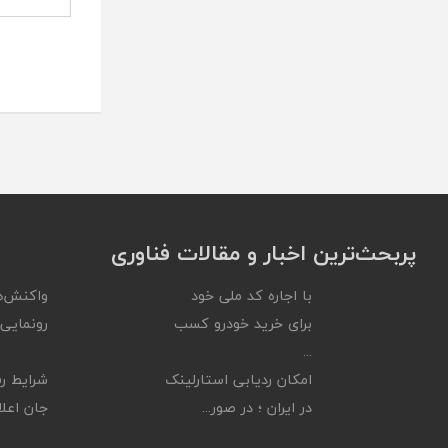
پربحث‌ترین اخبار و مقالات فناوری
با اجاره کد ملی خود
واکنش‌ه
برای خرید خودرو کسب
رونمایی ا
...
امکان ردیابی استارلینک
شرایط رف
در ایران ؛ در صور...
جان اعلام