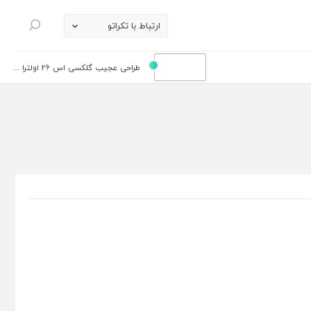
ارتباط با تکراتو
جستجو
طراحی عجیب گلکسی اس 26 اولترا ...