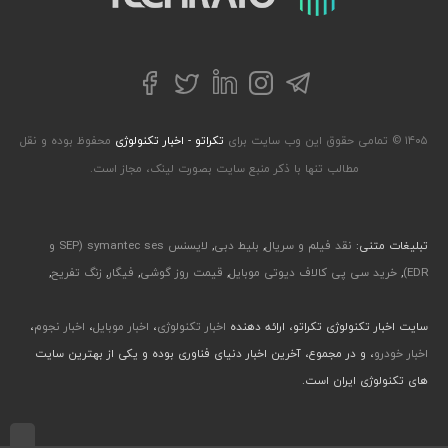
تلگرام
توییتر
اینستاگرام
لینکداین
فیسبوک
۱۴۰۵ © تمامی حقوق این وب سایت برای
تکراتو - اخبار تکنولوژی
محفوظ بوده و نقل
مطالب تنها با ذکر منبع سایت بصورت لینک، مجاز است.
تبلیغات متنی:
نقد فیلم و سریال
,
بلیط دبی
,
لایسنس symantec ses (SEP و
EDR)
,
خرید سی پی کالاف دیوتی موبایل
,
قیمت روز گوشی
,
فیگار
,
زنگ تفریح
,
سایت اخبار تکنولوژی تکراتو، ارائه دهنده
اخبار تکنولوژی
،
اخبار موبایل
،
اخبار نجوم
،
اخبار خودرو
، و در مجموع، آخرین اخبار دنیای فناوری بوده و یکی از بهترین سایت
های تکنولوژی ایران است.