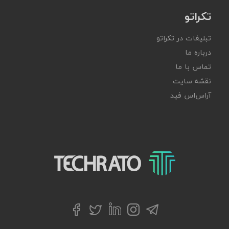
تکراتو
تبلیغات در تکراتو
درباره ما
تماس با ما
نقشه سایت
آر‌اس‌اس فید
تکراتو – زندگی با تکنولوژی
تلگرام
توییتر
اینستاگرام
لینکداین
فیسبوک