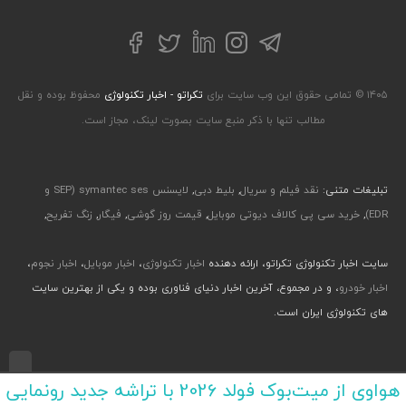
تلگرام
توییتر
اینستاگرام
لینکداین
فیسبوک
۱۴۰۵ © تمامی حقوق این وب سایت برای
تکراتو - اخبار تکنولوژی
محفوظ بوده و نقل
مطالب تنها با ذکر منبع سایت بصورت لینک، مجاز است.
تبلیغات متنی:
نقد فیلم و سریال
,
بلیط دبی
,
لایسنس symantec ses (SEP و
EDR)
,
خرید سی پی کالاف دیوتی موبایل
,
قیمت روز گوشی
,
فیگار
,
زنگ تفریح
,
سایت اخبار تکنولوژی تکراتو، ارائه دهنده
اخبار تکنولوژی
،
اخبار موبایل
،
اخبار نجوم
،
اخبار خودرو
، و در مجموع، آخرین اخبار دنیای فناوری بوده و یکی از بهترین سایت
های تکنولوژی ایران است.
طراحی رابط کاربری و تجربی توسط جواد صابری، گروه افرو - اجرا با طراحی وب پارسا
هواوی از میت‌بوک فولد 2026 با تراشه جدید رونمایی