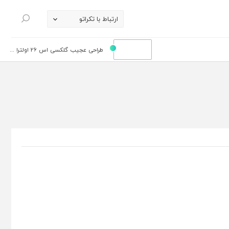
ارتباط با تکراتو
جستجو
طراحی عجیب گلکسی اس 26 اولترا ...