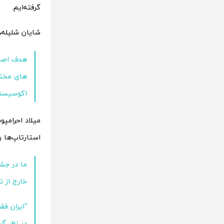
گرفته‌ایم.
شایان شلیله،
هدف اصلی
های مختل
اکوسیستم
میلاد احرامپو
استارتاپ‌ها 
ما در جش
خارج از ت
“ایران ف
در نظر گر