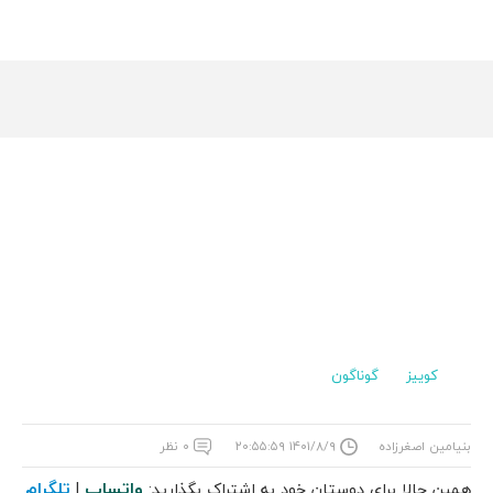
کوییز
گوناگون
بنیامین اصغرزاده
۱۴۰۱/۸/۹ ۲۰:۵۵:۵۹
۰ نظر
واتساپ
تلگرام
همین حالا برای دوستان خود به اشتراک بگذارید:
|