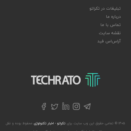
تبلیغات در تکراتو
درباره ما
تماس با ما
نقشه سایت
آر‌اس‌اس فید
تکراتو – زندگی با تکنولوژی
تلگرام
توییتر
اینستاگرام
لینکداین
فیسبوک
۱۴۰۵ © تمامی حقوق این وب سایت برای
تکراتو - اخبار تکنولوژی
محفوظ بوده و نقل