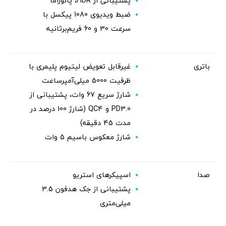
پشتیبانی از HDR، پانوراما
ضبط ویدیوی 1080 پیکسل با
سرعت 30 و 60 فریم‌برثانیه
باتری
غیرقابل تعویض لیتیوم پلیمری با
ظرفیت 5000 میلی‌آمپرساعت
شارژ سریع 67 وات، پشتیبانی از
PD3.0 و QC4 (شارژ 100 درصد در
مدت 45 دقیقه)
شارژ معکوس باسیم 5 وات
صدا
اسپیکرهای استریو
پشتیبانی از جک هدفون 3.5
میلی‌متری