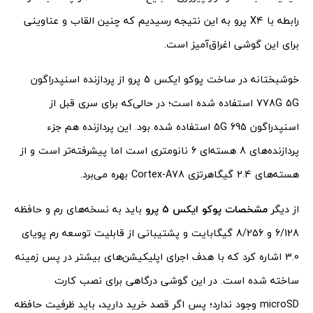
رابطه با X4 پرو به این نتیجه رسیدیم که چنین القاب و عناوینی
برای این گوشی اغراق‌آمیز است.
خوشبختانه در ساخت پوکو ایکس 5 پرو از پردازنده اسنپدراگون
778G 5G استفاده شده است؛ در حالی‌که برای سری قبل از
اسنپدراگون 695 5G استفاده شده بود. این پردازنده هم جزء
پردازنده‌های 8 هسته‌ای 6 نانومتری است اما پیشرفته‌تر است و از
هسته‌های 2.4 گیگاهرتزی Cortex-A78 بهره می‌برد.
از دیگر
مشخصات پوکو ایکس 5 پرو
باید به نسخه‌های رم و حافظه
6/128 و 8/256 گیگابایت و پشتیبانی از قابلیت توسعه رم پویای
3.0 اشاره کرد که با هدف اجرای اپلیکیشن‌های بیشتر در پس زمینه
ساخته شده است. در این گوشی درگاهی برای نصب کارت
microSD وجود ندارد؛ پس اگر قصد خرید دارید، باید ظرفیت حافظه