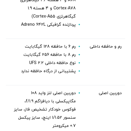
Cortex-A78 و 4 هسته 1.9
گیگاهرتزی Cortex-A55)
پردازنده گرافیکی Adreno 642L
رم و حافظه داخلی
رم 6 با حافظه 128 گیگابایت
رم 8 با حافظه 256 گیگابایت
نوع حافظه داخلی UFS 2.2
پشتیبانی از درگاه حافظه ندارد
دوربین اصلی
دوربین اصلی لنز واید 108
مگاپیکسلی با دیافراگم f/1.9،
فوکوس خودکار تشخیص فاز، سایز
سنسور 1/1.52 اینچ، سایز پیکسل
0.7 میکرومتر