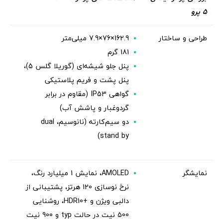
5 پرو
طراحی و ساختار
162.9×76×7.9 میلی‌متر
181 گرم
پنل جلو شیشه‌ای (گوریلا گلس 5)،
پنل پشت و فریم پلاستیکی
گواهی IP53 (مقاوم در برابر
گردوغبار و پاشش آب)
دو سیم‌کارته (نانوسیم، dual
stand by)
نمایشگر
AMOLED، نمایش 1 میلیارد رنگ،
نرخ نوسازی 120 هرتز، پشتیبانی از
دالبی ویژن و +HDR10، روشنایی
500 نیت در حالت typ و 900 نیت