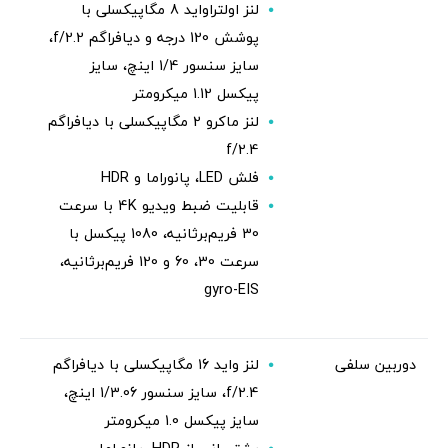
لنز اولتراواید 8 مگاپیکسلی با
پوشش 120 درجه و دیافراگم f/2.2،
سایز سنسور 1/4 اینچ، سایز
پیکسل 1.12 میکرومتر
لنز ماکرو 2 مگاپیکسلی با دیافراگم
f/2.4
فلش LED، پانوراما و HDR
قابلیت ضبط ویدیو 4K با سرعت
30 فریم‌برثانیه، 1080 پیکسل با
سرعت 30، 60 و 120 فریم‌برثانیه،
gyro-EIS
دوربین سلفی
لنز واید 16 مگاپیکسلی با دیافراگم
f/2.4، سایز سنسور 1/3.06 اینچ،
سایز پیکسل 1.0 میکرومتر