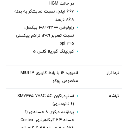
در حالت HBM
6.67 اینچ، نسبت نمایشگر به بدنه
86.8 درصد
رزولوشن 2400×1080 پیکسل،
نسبت تصویر 20:9، تراکم پیکسلی
395 ppi
کورنینگ گوریلا گلس 5
نرم‌افزار
اندروید 12 با رابط کاربری MIUI 14
مخصوص پوکو
تراشه
اسنپدراگون SM7325 778G 5G
(6 نانومتری)
پردازنده مرکزی 8 هسته‌ای (1
هسته 2.4 گیگاهرتزی Cortex-
A78 و 3 هسته 2.2 گیگاهرتزی