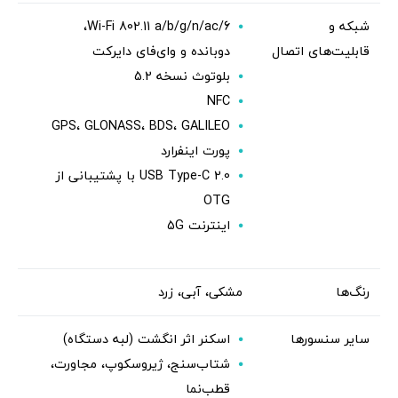
شبکه و
Wi-Fi 802.11 a/b/g/n/ac/6،
قابلیت‌های اتصال
دوبانده و وای‌فای دایرکت
بلوتوث نسخه 5.2
NFC
GPS، GLONASS، BDS، GALILEO
پورت اینفرارد
USB Type-C 2.0 با پشتیبانی از
OTG
اینترنت 5G
رنگ‌ها
مشکی، آبی، زرد
سایر سنسورها
اسکنر اثر انگشت (لبه دستگاه)
شتاب‌سنج، ژیروسکوپ،‌ مجاورت،
قطب‌نما