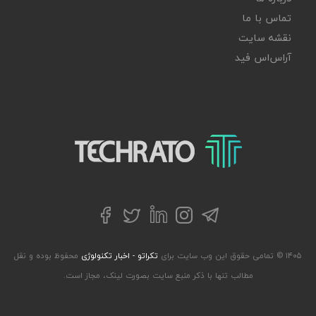
تماس با ما
نقشه سایت
آر‌اس‌اس فید
تکراتو – زندگی با تکنولوژی
تلگرام
توییتر
اینستاگرام
لینکداین
فیسبوک
۱۴۰۵ © تمامی حقوق این وب سایت برای
تکراتو - اخبار تکنولوژی
محفوظ بوده و نقل
مطالب تنها با ذکر منبع سایت بصورت لینک، مجاز است.