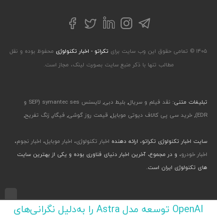
تلگرام
توییتر
اینستاگرام
لینکداین
فیسبوک
۱۴۰۵ © تمامی حقوق این وب سایت برای
تکراتو - اخبار تکنولوژی
محفوظ بوده و نقل
مطالب تنها با ذکر منبع سایت بصورت لینک، مجاز است.
تبلیغات متنی:
نقد فیلم و سریال
,
بلیط دبی
,
لایسنس symantec ses (SEP و
EDR)
,
خرید سی پی کالاف دیوتی موبایل
,
قیمت روز گوشی
,
فیگار
,
زنگ تفریح
,
سایت اخبار تکنولوژی تکراتو، ارائه دهنده
اخبار تکنولوژی
،
اخبار موبایل
،
اخبار نجوم
،
اخبار خودرو
، و در مجموع، آخرین اخبار دنیای فناوری بوده و یکی از بهترین سایت
های تکنولوژی ایران است.
طراحی رابط کاربری و تجربی توسط جواد صابری، گروه افرو - اجرا با طراحی وب پارسا
OpenAI توسعه مدل Astra را به‌دلیل نگرانی‌های