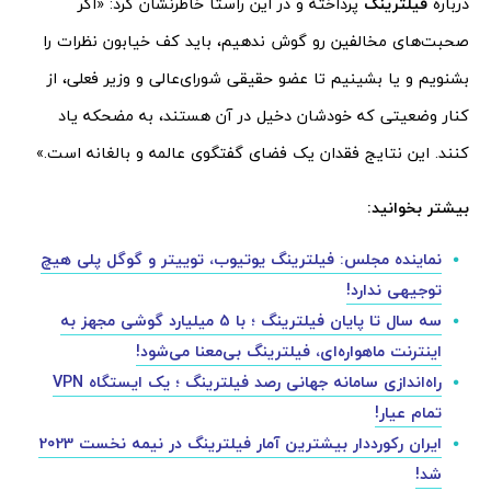
درباره
فیلترینگ
پرداخته و در این راستا خاطرنشان کرد: «اگر
صحبت‌های مخالفین رو گوش ندهیم، باید کف خیابون نظرات را
بشنویم و یا بشینیم تا عضو حقیقی شورای‌عالی و وزیر فعلی، از
کنار وضعیتی که خودشان دخیل در آن هستند، به مضحکه یاد
کنند. این نتایج فقدان یک فضای گفتگوی عالمه و بالغانه است.»
بیشتر بخوانید:
نماینده مجلس: فیلترینگ یوتیوب، توییتر و گوگل پلی هیچ
توجیهی ندارد!
سه سال تا پایان فیلترینگ ؛ با 5 میلیارد گوشی مجهز به
اینترنت ماهواره‌ای، فیلترینگ بی‌معنا می‌شود!
راه‌اندازی سامانه جهانی رصد فیلترینگ ؛ یک ایستگاه VPN
تمام عیار!
ایران رکورددار بیشترین آمار فیلترینگ در نیمه نخست 2023
شد!