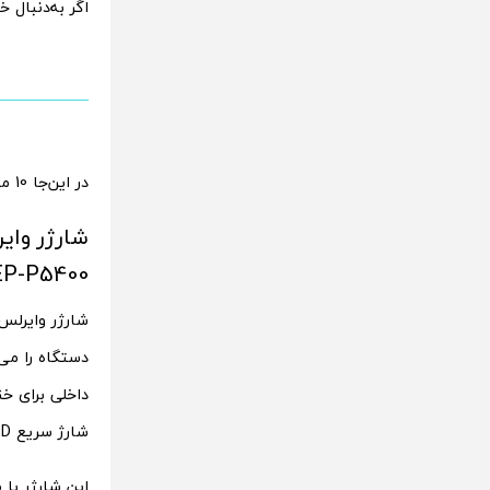
اگر به‌دنبال
در این‌جا 10 مدل از لوازم جانبی سامسونگ که خاص و منحصر‌به‌فرد هستند معرفی می‌شود.
P-P5400))
شارژر وایرل
دستگاه را م
داخلی برای خ
شارژ سریع PD با شدت جریان 15 وات).