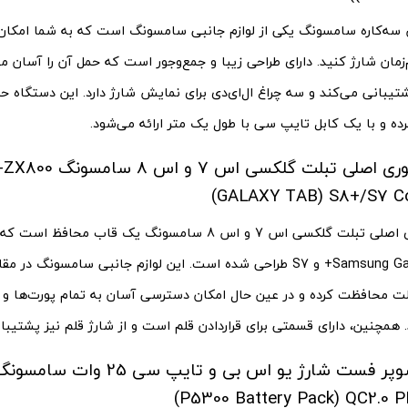
 سه‌کاره سامسونگ یکی از لوازم جانبی سامسونگ است که به شما امکان
زمان شارژ کنید. دارای طراحی زیبا و جمع‌و‌جور است که حمل آن را آسان می‌
کرده و با یک کابل تایپ سی با طول یک متر ارائه می‌شود.
کیف کلاسوری اصلی تبلت گ
GALAXY TAB) S8+/S7 Co
کیف کلاسوری اصلی تبلت گلکسی اس 7 و اس 8 سامسونگ یک قاب محاف
Samsung Galaxy Tab S8+ و S7 طراحی شده است. این لوازم جانبی سامسون
بلت محافظت کرده و در عین حال امکان دسترسی آسان به تمام پورت‌ها و د
 همچنین، دارای قسمتی برای قرار‌دادن قلم است و از شارژ قلم نیز پشتیبا
P5300 Battery Pack) QC2.0 P