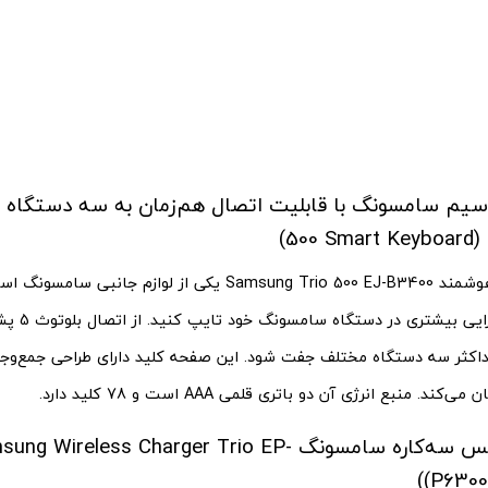
500 Smart Keyboard) 
صفحه کلید هوشمند Samsung Trio 500 EJ-B3400 یکی از لوازم 
می‌دهد با کارا
حداکثر سه دستگاه مختلف جفت شود. این صفحه کلید دارای طراحی جمع‌و‌ج
کند. منبع انرژی آن دو باتری قلمی AAA است و 78 کلید دارد.
شارژر وایرلس سه‌کاره سامسونگ ng Wireless Charger Trio EP
P6300