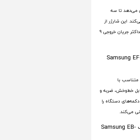
 می‌دهد تا سه
کند. این شارژر از
شارژ سریع پشتیبانی می‌کند و سه چراغ ال‌ای‌دی برای نمایش شارژ دارد. این دستگاه حداکثر جریان خروجی 9
لکسی اس 7 و اس 8 سامسونگ Samsung EF-ZX800
ظ است که متناسب با
گ در مقابل خط‌و‌خش، ضربه و
کمه‌های دستگاه را
نی می‌کند.
پاوربانک سوپر فست شارژ یو اس بی و تایپ سی 25 وات سامسونگ Samsung EB-