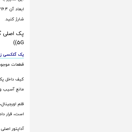
شارژ کنید.
5G))
پک گلکسی زد فولد 3
قطعات موجود د
کیف داخل پک 
مانع آسیب و 
قلم اورجینال
است، قرار داد. قلم با ابعاد 7.4*132.1*7.7 