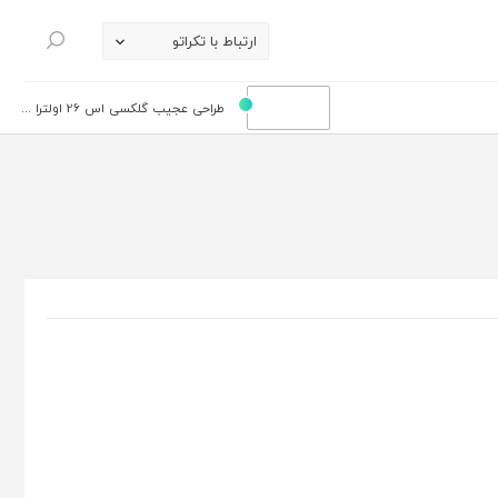
ارتباط با تکراتو
جستجو
طراحی عجیب گلکسی اس 26 اولترا ...