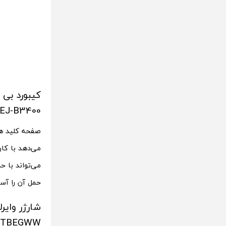
EJ-B3400)
می‌تواند با 
حمل آن را آسان می‌
TBEGWW))