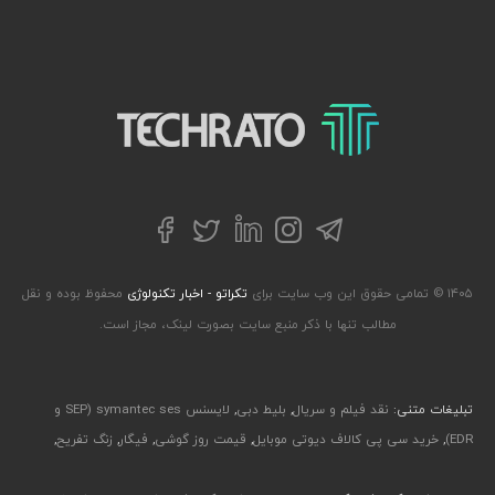
تکراتو – زندگی با تکنولوژی
تلگرام
توییتر
اینستاگرام
لینکداین
فیسبوک
۱۴۰۵ © تمامی حقوق این وب سایت برای
تکراتو - اخبار تکنولوژی
محفوظ بوده و نقل
مطالب تنها با ذکر منبع سایت بصورت لینک، مجاز است.
تبلیغات متنی:
نقد فیلم و سریال
,
بلیط دبی
,
لایسنس symantec ses (SEP و
EDR)
,
خرید سی پی کالاف دیوتی موبایل
,
قیمت روز گوشی
,
فیگار
,
زنگ تفریح
,