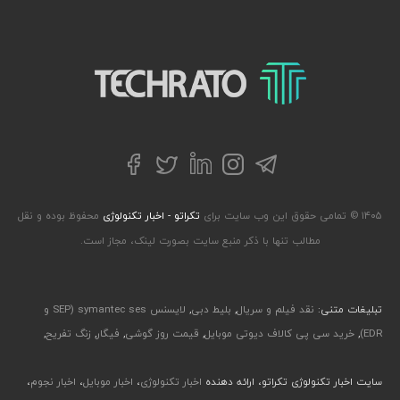
تکراتو – زندگی با تکنولوژی
تلگرام
توییتر
اینستاگرام
لینکداین
فیسبوک
۱۴۰۵ © تمامی حقوق این وب سایت برای
تکراتو - اخبار تکنولوژی
محفوظ بوده و نقل
مطالب تنها با ذکر منبع سایت بصورت لینک، مجاز است.
تبلیغات متنی:
نقد فیلم و سریال
,
بلیط دبی
,
لایسنس symantec ses (SEP و
EDR)
,
خرید سی پی کالاف دیوتی موبایل
,
قیمت روز گوشی
,
فیگار
,
زنگ تفریح
,
سایت اخبار تکنولوژی تکراتو، ارائه دهنده
اخبار تکنولوژی
،
اخبار موبایل
،
اخبار نجوم
،