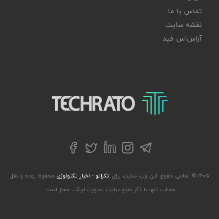
تماس با ما
نقشه سایت
آر‌اس‌اس فید
تکراتو – زندگی با تکنولوژی
تلگرام
توییتر
اینستاگرام
لینکداین
فیسبوک
۱۴۰۵ © تمامی حقوق این وب سایت برای
تکراتو - اخبار تکنولوژی
محفوظ بوده و نقل
مطالب تنها با ذکر منبع سایت بصورت لینک، مجاز است.