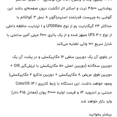
روشنایی 4500 نیت و اسکنر اثر انگشت درون صفحه‌ای باشد. این
گوشی به چیپست قدرتمند اسنپدراگون 8 نسل 3 کوالکام با
حداکثر 24 گیگابایت رم از نوع LPDDR5x و 1 ترابایت حافظه داخلی
از نوع UFS 4.0 مجهز شده و از یک باتری 6100 میلی آمپر ساعتی با
شارژ سریع 100 واتی تغذیه می‌کند.
در جلوی آن یک دوربین سلفی 16 مگاپیکسلی و در پشت آن یک
دوربین سه‌گانه (دوربین اصلی 50 مگاپیکسلی با لرزش‌گیر OIS +
دوربین فوق عریض 8 مگاپیکسلی + دوربین ماکرو 2 مگاپیکسلی)
وجود خواهد داشت. این دستگاه با رابط کاربری ColorOS 14.1
مبتنی بر اندروید 14 و قیمت اولیه 3000 یوان (معادل 415 دلار)
وارد بازار خواهد شد.
بیشتر بخوانید: