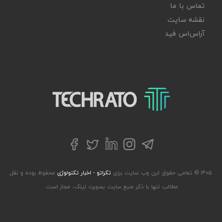
تماس با ما
نقشه سایت
آر‌اس‌اس فید
تکراتو – زندگی با تکنولوژی
تلگرام
توییتر
اینستاگرام
لینکداین
فیسبوک
۱۴۰۵ © تمامی حقوق این وب سایت برای
تکراتو - اخبار تکنولوژی
محفوظ بوده و نقل
مطالب تنها با ذکر منبع سایت بصورت لینک، مجاز است.