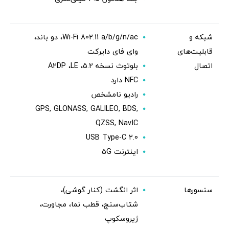
شبکه و
Wi-Fi 802.11 a/b/g/n/ac، دو باند،
قابلیت‌های
وای فای دایرکت
اتصال
بلوتوث نسخه 5.2، A2DP ،LE
NFC دارد
رادیو نامشخص
GPS, GLONASS, GALILEO, BDS,
QZSS, NavIC
USB Type-C 2.0
اینترنت 5G
سنسورها
اثر انگشت (کنار گوشی)،
شتاب‌سنج، قطب نما، مجاورت،
ژیروسکوپ