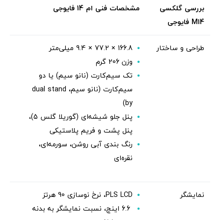
بررسی گلکسی
مشخصات فنی ام 14 فایوجی
M14
فایوجی
طراحی و ساختار
166.8 × 77.2 × 9.4 میلی‌متر
وزن 206 گرم
تک سیم‌کارت (نانو سیم) یا دو
سیم‌کارت (نانو سیم، dual stand
by)
پنل جلو شیشه‌ای (گوریلا گلس 5)،
پنل پشت و فریم پلاستیکی
رنگ بندی آبی روشن، سورمه‌ای،
نقره‌ای
نمایشگر
PLS LCD، نرخ نوسازی 90 هرتز
6.6 اینچ، نسبت نمایشگر به بدنه