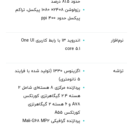
حدود 81.5 درصد
رزولوشن 2408× 1080 پیکسل، تراکم
پیکسل حدود 400 ppi
نرم‌افزار
اندروید 13 با رابط کاربری One UI
core 5.1
تراشه
اگزینوس 1330 (تولید شده با فرایند
5 نانومتری)
پردازنده مرکزی 8 هسته‌ای شامل 2
هسته 2.4 گیگاهرتزی کورتکس
A78 و 6 هسته 2 گیگاهرتزی
کورتکس A55
پردازنده گرافیکی Mali-G68 MP2