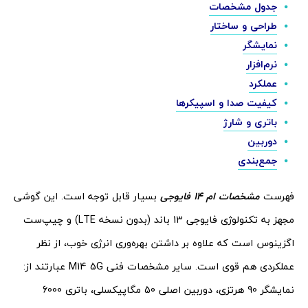
جدول مشخصات
طراحی و ساختار
نمایشگر
نرم‌افزار
عملکرد
کیفیت صدا و اسپیکرها
باتری و شارژ
دوربین
جمع‌بندی
فهرست
مشخصات ام 14 فایوجی
بسیار قابل توجه است. این گوشی
مجهز به تکنولوژی فایوجی 13 باند (بدون نسخه LTE) و چیپ‌ست
اگزینوس است که علاوه بر داشتن بهره‌وری انرژی خوب، از نظر
عملکردی هم قوی است. سایر مشخصات فنی M14 5G عبارتند از:
نمایشگر 90 هرتزی، دوربین اصلی 50 مگاپیکسلی، باتری 6000