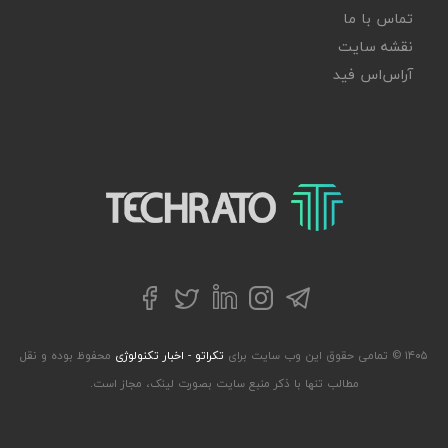
تماس با ما
نقشه سایت
آر‌اس‌اس فید
تکراتو – زندگی با تکنولوژی
تلگرام
توییتر
اینستاگرام
لینکداین
فیسبوک
۱۴۰۵ © تمامی حقوق این وب سایت برای
تکراتو - اخبار تکنولوژی
محفوظ بوده و نقل
مطالب تنها با ذکر منبع سایت بصورت لینک، مجاز است.