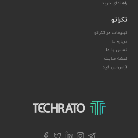
راهنمای خرید
تکراتو
تبلیغات در تکراتو
درباره ما
تماس با ما
نقشه سایت
آر‌اس‌اس فید
تکراتو – زندگی با تکنولوژی
تلگرام
توییتر
اینستاگرام
لینکداین
فیسبوک