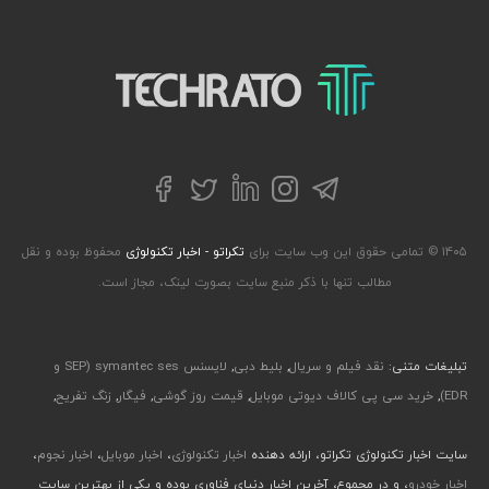
تکراتو – زندگی با تکنولوژی
تلگرام
توییتر
اینستاگرام
لینکداین
فیسبوک
۱۴۰۵ © تمامی حقوق این وب سایت برای
تکراتو - اخبار تکنولوژی
محفوظ بوده و نقل
مطالب تنها با ذکر منبع سایت بصورت لینک، مجاز است.
تبلیغات متنی:
نقد فیلم و سریال
,
بلیط دبی
,
لایسنس symantec ses (SEP و
EDR)
,
خرید سی پی کالاف دیوتی موبایل
,
قیمت روز گوشی
,
فیگار
,
زنگ تفریح
,
سایت اخبار تکنولوژی تکراتو، ارائه دهنده
اخبار تکنولوژی
،
اخبار موبایل
،
اخبار نجوم
،
اخبار خودرو
، و در مجموع، آخرین اخبار دنیای فناوری بوده و یکی از بهترین سایت