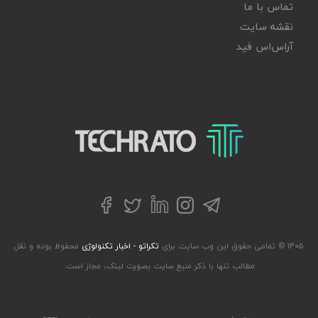
تماس با ما
نقشه سایت
آر‌اس‌اس فید
تکراتو – زندگی با تکنولوژی
تلگرام
توییتر
اینستاگرام
لینکداین
فیسبوک
۱۴۰۵ © تمامی حقوق این وب سایت برای
تکراتو - اخبار تکنولوژی
محفوظ بوده و نقل
مطالب تنها با ذکر منبع سایت بصورت لینک، مجاز است.