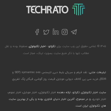
تکراتو – زندگی با تکنولوژی
تلگرام
توییتر
اینستاگرام
لینکداین
فیسبوک
۱۴۰۵ © تمامی حقوق این وب سایت برای
تکراتو - اخبار تکنولوژی
محفوظ بوده و نقل
مطالب تنها با ذکر منبع سایت بصورت لینک، مجاز است.
تبلیغات متنی:
نقد فیلم و سریال
,
بلیط دبی
,
لایسنس symantec ses (SEP و
EDR)
,
خرید سی پی کالاف دیوتی موبایل
,
قیمت روز گوشی
,
فیگار
,
زنگ تفریح
,
سایت اخبار تکنولوژی تکراتو، ارائه دهنده
اخبار تکنولوژی
،
اخبار موبایل
،
اخبار نجوم
،
اخبار خودرو
، و در مجموع، آخرین اخبار دنیای فناوری بوده و یکی از بهترین سایت
های تکنولوژی ایران است.