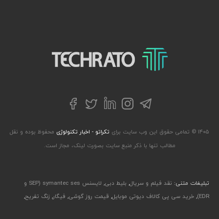
تکراتو – زندگی با تکنولوژی
تلگرام
توییتر
اینستاگرام
لینکداین
فیسبوک
۱۴۰۵ © تمامی حقوق این وب سایت برای
تکراتو - اخبار تکنولوژی
محفوظ بوده و نقل
مطالب تنها با ذکر منبع سایت بصورت لینک، مجاز است.
تبلیغات متنی:
نقد فیلم و سریال
,
بلیط دبی
,
لایسنس symantec ses (SEP و
EDR)
,
خرید سی پی کالاف دیوتی موبایل
,
قیمت روز گوشی
,
فیگار
,
زنگ تفریح
,