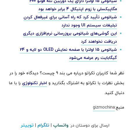
شیائومی 15 اولترا دارای یک دوربین تله فوتو 200
مگاپیکسلی با زوم اپتیکال 4 برابر خواهد بود
شیائومی تأیید کرد که راه آسانی برای غیرفعال کردن
تبلیغات سیستم UI وجود ندارد
این گوشی‌های شیائومی بروزرسانی نرم‌افزاری دیگری
دریافت نخواهند کرد
شیائومی 15 اولترا با صفحه نمایش OLED دو لایه و 24
گیگابایت رم عرضه می‌شود
نظر شما کاربران تکراتو درباره می بند 9 چیست؟ دیدگاه خود را در
بخش نظرات با تکراتو به اشتراک بگذارید و
اخبار تکنولوژی
را با ما
دنبال کنید.
منبع:
gizmochina
واتساپ
تلگرام
توییتر
ارسال برای دوستان در:
|
|