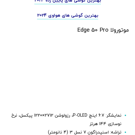
بهترین گوشی های پایین رده 2024
بهترین گوشی های هواوی 2024
موتورولا Edge 50 Pro
نمایشگر: 6.7 اینچ P-OLED، رزولوشن 2712×1220 پیکسل، نرخ
نوسازی 144 هرتز
تراشه: اسنپدراگون 7 نسل 3 (4 نانومتر)