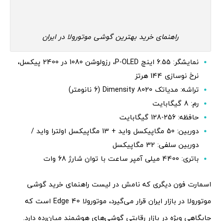
راهنمای خرید بهترین گوشی موتورولا در ایران
نمایشگر: 6.55 اینچ P-OLED، رزولوشن 1080 در 2400 پیکسل،
نرخ نوسازی 144 هرتز
تراشه: مدیاتک Dimensity 8020 (6 نانومتر)
رم: 8 گیگابایت
حافظه: 256-128 گیگابایت
دوربین: 50 مگاپیکسل واید + 13 مگاپیکسل اولترا واید /
دوربین سلفی: 32 مگاپیکسل
باتری: 4400 میلی آمپر ساعت با توان شارژ 68 وات
اسمارت فون دیگری که نامش در لیست راهنمای خرید گوشی
موتورولا در بازار ایران قرار می‌گیرد، موتورولا Edge 40 است که
جایگاهی ویژه در بازار رقابتی گوشی‌های هوشمند میان‌رده دارد.