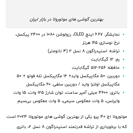
بهترین گوشی های موتورولا در بازار ایران
نمایشگر: 6.67 اینچ OLED، رزولوشن 1080 در 2400 پیکسل،
نرخ نوسازی 165 هرتز
تراشه: اسنپدراگون 8 نسل 2 (4 نانومتر)
رم: 12 گیگابایت
حافظه: 256-512 گیگابایت
دوربین: 50 مگاپیکسل واید+ 12 مگاپیکسل تله فوتو + 50
مگاپیکسل اولترا واید / دوربین سلفی: 60 مگاپیکسل
باتری: 4600 میلی آمپر ساعت، توان شارژ 125 وات، 15 وات
وایرلس، 5 وات معکوس سیمی، 5 وات معکوس بی‌سیم
موتورولا اج 40 پرو یکی از بهترین گوشی های موتورولا 2024 است
که با برخورداری از تراشه قدرتمند اسنپدراگون 8 نسل 2، باتری