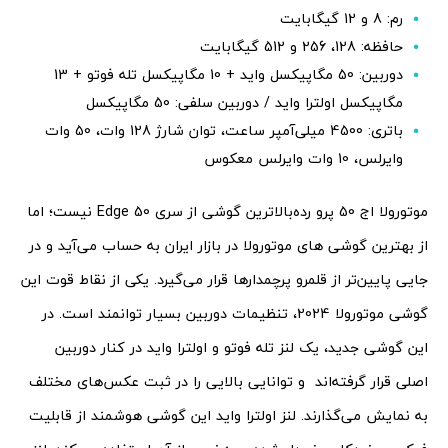
رم: 8 و 12 گیگابایت
حافظه: 128، 256 و 512 گیگابایت
دوربین: 50 مگاپیکسل واید + 10 مگاپیکسل تله فوتو + 13
مگاپیکسل اولترا واید / دوربین سلفی: 50 مگاپیکسل
باتری: 4500 میلی‌آمپر ساعت، توان شارژ 128 وات، 50 وات
وایرلس، 10 وات وایرلس معکوس
موتورولا اج 50 پرو رده‌بالاترین گوشی از سری Edge 50 نیست؛ اما
از بهترین گوشی های موتورولا در بازار ایران به حساب می‌آید و در
جایی پایین‌تر از قلمرو پرچمدارها قرار می‌گیرد. یکی از نقاط قوت این
گوشی موتورولا 2024، تنظیمات دوربین بسیار توانمند است. در
این گوشی جدید، یک لنز تله فوتو و اولترا واید در کنار دوربین
اصلی قرار گرفته‌اند و توانایی بالایی را در ثبت عکس‌های مختلف
به نمایش می‌گذارند. لنز اولترا واید این گوشی هوشمند از قابلیت