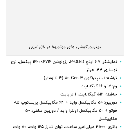
بهترین گوشی های موتورولا در بازار ایران
نمایشگر: 6.7 اینچ P-OLED، رزولوشن 2712×1220 پیکسل، نرخ
نوسازی 144 هرتز
تراشه: اسنپدراگون 8s Gen 3 (4 نانومتر)
رم: 12 و 16 گیگابایت
حافظه: 512 گیگابایت، 1 ترابایت
دوربین: 50 مگاپیکسل واید + 64 مگاپیکسل پریسکوپ تله
فوتو + 50 مگاپیکسل اولترا واید / دوربین سلفی: 50
مگاپیکسل
باتری: 4500 میلی‌آمپر ساعت، توان شارژ 125 وات، 50 وات