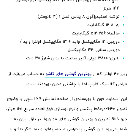
144 هرتز
تراشه: اسنپدراگون 8 پلاس نسل 1 (4 نانومتر)
رم: 8-12 گیگابایت
حافظه: 256-512 گیگابایت
دوربین: 12 مگاپیکسل واید + 13 مگاپیکسل اولترا واید /
دوربین سلفی: 32 مگاپیکسل
باتری: 3800 میلی آمپر ساعت با توان شارژ 30 وات
ریزر 40 اولترا که از
بهترین گوشی های تاشو
به حساب می‌آید، از
طراحی کلاسیک فلیپ اما با چاشنی مدرن بهره‌مند است.
این اسمارت فون با بهره‌مندی از صفحه نمایش 6.9 اینچی با وضوح
تصویر 2640در1080 پیکسل و نرخ نوسازی فوق‌العاده سریع 165 هرتز،
جزو خلاقانه‌ترین و بهترین گوشی های موتورولا در بازار ایران به‌
شمار می‌رود. این گوشی با طراحی منحصر‌به‌فرد و نمایشگر تاشو با