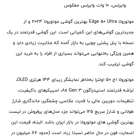
وایرلس، 10 وات وایرلس معکوس
موتورولا Edge 50 Ultra بهترین گوشی موتورولا 2024 و از
جدیدترین گوشی‌های این کمپانی است. این گوشی قدرتمند در یک
نسخه با پنل پشتی چوبی به بازار آمده که جذابیت زیادی دارد و
همین ویژگی به‌تنهایی می‌تواند بسیاری از افراد را به خرید این
گوشی ترغیب کند.
موتورولا اج 50 اولترا به‌خاطر نمایشگر زیبای 144 هرتزی OLED،
تراشه قدرتمند اسنپدراگون 8s Gen 3، اسپیکرهای باکیفیت،
تنظیمات دوربین عالی با قدرت عکاسی چشمگیر، ماندگاری شارژ
طولانی و شارژ سریع 125 می‌تواند جزء مدل‌های پرفروش در لیست
بهترین گوشی های موتورولا در بازار ایران باشد. البته، قیمت این
اسمارت فون در حال حاضر نسبتا زیاد است (حدود 87 میلیون در