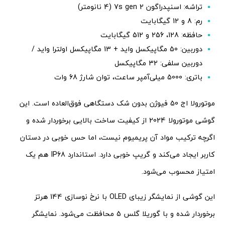
تراشه: اسنپدراگون 7s gen 2 (4 نانومتر)
رم: 8 و 12 گیگابایت
حافظه: 128، 256 و 512 گیگابایت
دوربین: 50 مگاپیکسل واید + 13 مگاپیکسل اولترا واید /
دوربین سلفی: 32 مگاپیکسل
باتری: 5000 میلی‌آمپر ساعت، توان شارژ 68 وات
موتورولا اج 50 فیوژن بدون شک دستگاهی فوق‌العاده است. این
گوشی موتورولا 2024 از کیفیت ساخت بالایی برخوردار شده و
اگرچه ترکیب مواد آن پریمیوم نیست، اما حس خوبی در دستان
کاربر ایجاد می‌کند و گریپ خوبی دارد. استاندارد IP68 هم یک
امتیاز محسوب می‌شود.
این گوشی از نمایشگر زیبای OLED با نرخ نوسازی 144 هرتز
برخوردار شده و با گوریلا گلس 5 محافظت می‌شود. نمایشگر