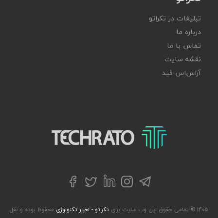
تبلیغات در تکراتو
درباره ما
تماس با ما
نقشه سایت
آر‌اس‌اس فید
تکراتو – زندگی با تکنولوژی
تلگرام
توییتر
اینستاگرام
لینکداین
فیسبوک
۱۴۰۵ © تمامی حقوق این وب سایت برای
تکراتو - اخبار تکنولوژی
محفوظ بوده و نقل