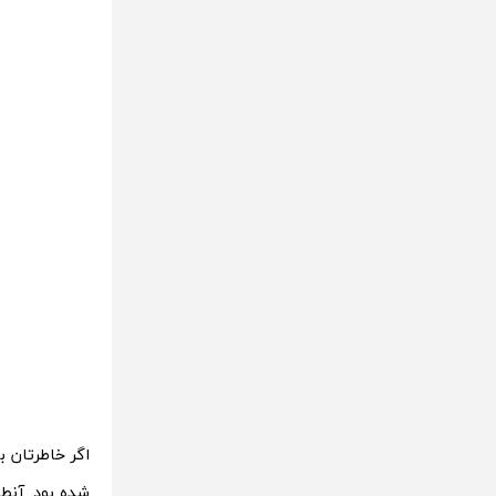
اگر خاطرتان باشد zhuque در گزارش‌های پ
شده بود. آن