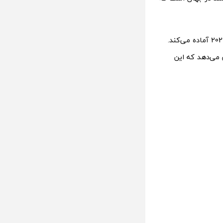
شیائومی تاشوی سه لایه بعدی خود به شماره‌مدل 26013VP46C را برای عرضه در سال 2026 آماده می‌کند.
ه ژانویه‌ی 2026 (دی و بهمن 1404) اشاره دارد و حرف C نشان می‌دهد که این