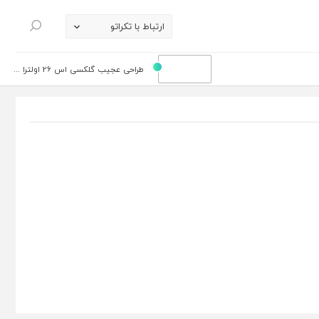
ارتباط با تکراتو
جستجو
طراحی عجیب گلکسی اس 26 اولترا ...