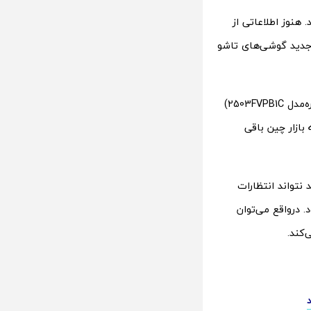
عنی اسنپدراگون 8 نسل 5 قدرت می‌گیرند. هنوز اطلاعاتی از
ل جدید گوشی‌های تاشو
zhuque احتمالا در دو نسخه متفاوت روانه بازار می‌شود. اولی با ارتباط ماهواره‌ای (شماره‌مدل 2503FVPB1C)
این گوشی محدود به بازار چین باقی
ند نتواند انتظارات
 درواقع می‌توان
کند.