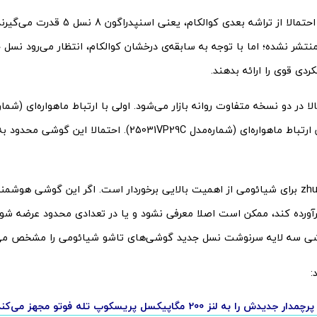
هر دو گوشی احتمالا از تراشه بعدی کوالکام، ی
منتشر نشده؛ اما با توجه به سابقه‌ی درخشان کوالکام، انتظار می‌رود نس
دی قوی را ارائه بدهند.
و دیگری بدون ارتباط ماهواره‌ای (شماره‌مدل 25031VP29C). احتمالا 
موفقیت zhuque برای شیائومی از اهمیت بالایی برخوردار است. اگر این گوشی هوشم
رآورده کند، ممکن است اصلا معرفی نشود و یا در تعدادی محدود عرضه شود.
ی سه لایه سرنوشت نسل جدید گوشی‌های تاشو شیائومی را مشخص می‌
:
دش را به لنز 200 مگاپیکسل پریسکوپ تله فوتو مجهز می‌کند