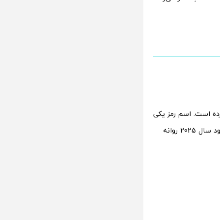
ی کرده است. اسم رمز یکی
از گوشی ها لو رفته است. zhuque نام رمز گوشی جدید شیائومی است که انتظار می‌رود سال 2025 روانه