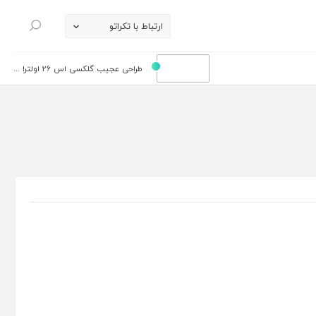
ارتباط با تکراتو
جستجو
طراحی عجیب گلکسی اس 26 اولترا ...