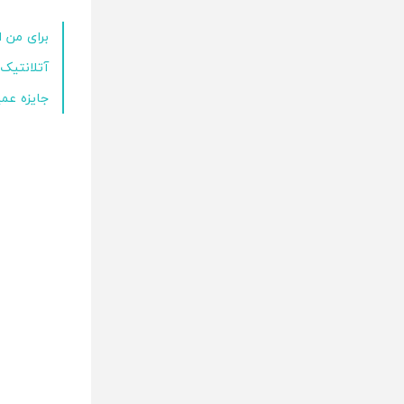
برای من ا
آتلانتیک
جایزه عمی