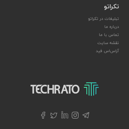
تکراتو
تبلیغات در تکراتو
درباره ما
تماس با ما
نقشه سایت
آر‌اس‌اس فید
تکراتو – زندگی با تکنولوژی
تلگرام
توییتر
اینستاگرام
لینکداین
فیسبوک