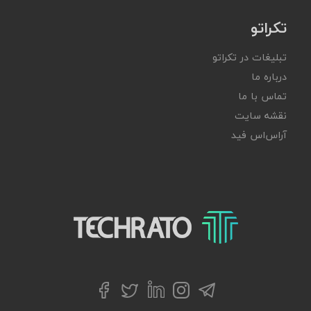
تکراتو
تبلیغات در تکراتو
درباره ما
تماس با ما
نقشه سایت
آر‌اس‌اس فید
تکراتو – زندگی با تکنولوژی
تلگرام
توییتر
اینستاگرام
لینکداین
فیسبوک