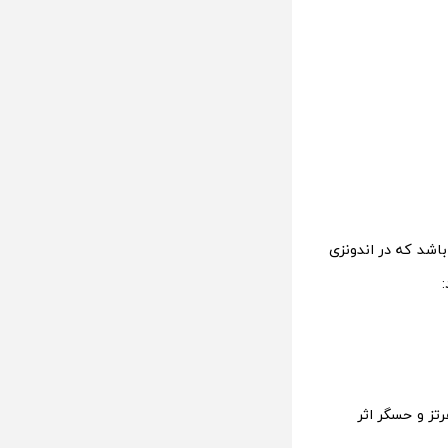
30 فایو جی، ممکن است نسخه‌ای از گوشی ویوو V40 لایت باشد که در اندونزی
 نمایشگر 6.67 اینچی AMOLED با کیفیت FullHD+، نرخ نوسازی 120 هرتز و حسگر اثر