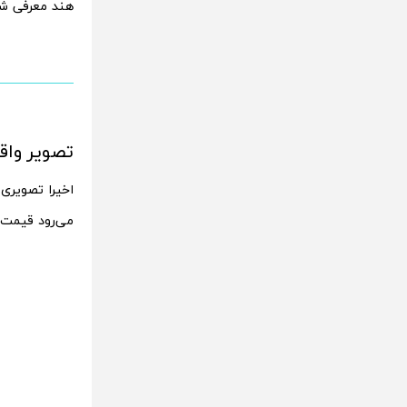
هند معرفی شو
تصویر واقعی و
اخیرا تصویری 
می‌رود قیمت ویوو Y300 5G برابر با 19999 روپیه هند (بین 259