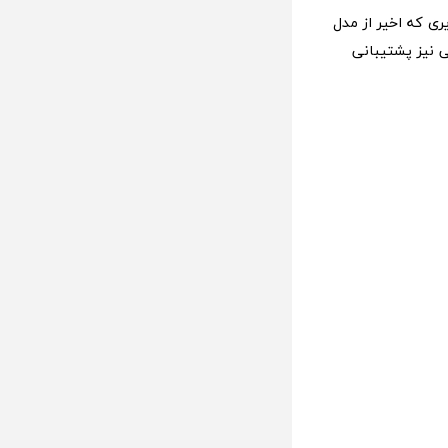
از شارژ سریع 80 واتی (طبق تصاویری که اخیر از مدل
ایو جی منتشر شده، به نظر این دستگاه از شارژ سریع 80 واتی نیز پشتیبانی