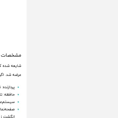
مشخصات احتما
عرضه شد. اگ
پردازنده: تراشه Snapdragon 4 Gen 2 
حافظه: تا 12 گیگابایت رم و 512 گیگابایت حافظه 
سیستم‌عامل: Funtouch OS 14 مبت
انگشت زی