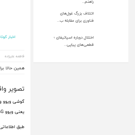
راهنم...
ائتلاف بزرگ غول‌های
فناوری برای مقابله ب...
اخبار کوتاه
اختلال دوباره اسپاتیفای ؛
قطعی‌های پیاپی...
فاطمه علیزاده
همین حالا بر
تصویر واقعی ویوو Y300 5G لو رفت 
یعنی ویوو Y300 5G نیز بزودی معرفی شود.
طبق اطلاعاتی