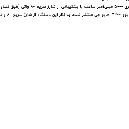
باتری: باتری 5000 میلی‌آمپر ساعت با پشتیبانی 
معمولی ویوو Y300 ف