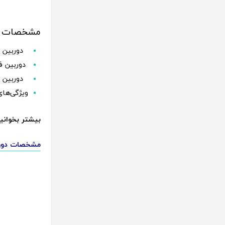
مشخصات احتم
دوربین اصلی 50
دوربین فوق ع
دوربین سلفی 32
ویژگی‌های دیگر: استاندارد IP64 ب
بیشتر بخوانید
مشخصات دوربین ویوو X200 اولترا لو رفت؛ تغییرا