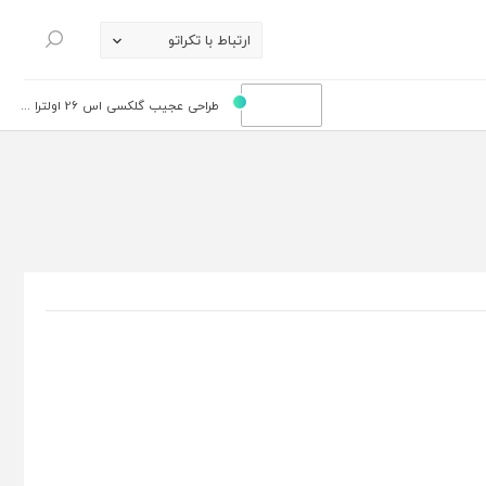
ارتباط با تکراتو
جستجو
طراحی عجیب گلکسی اس 26 اولترا ...