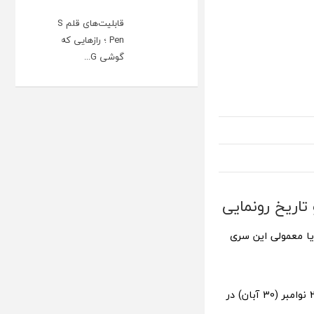
قابلیت‌های قلم S
Pen ؛ رازهایی که
گوشی G...
مدل پایه یا معمولی این سری
منتشر کرده، به نظر گوشی ویوو Y3005G در تاریخ 21 نوامبر (30 آبان) در