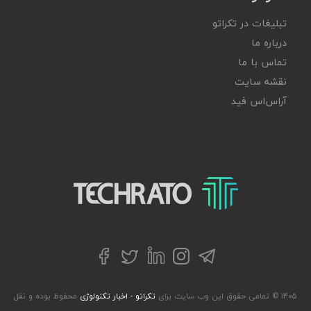
تبلیغات در تکراتو
درباره ما
تماس با ما
نقشه سایت
آر‌اس‌اس فید
تکراتو – زندگی با تکنولوژی
تلگرام
توییتر
اینستاگرام
لینکداین
فیسبوک
۱۴۰۵ © تمامی حقوق این وب سایت برای
تکراتو - اخبار تکنولوژی
محفوظ بوده و نقل