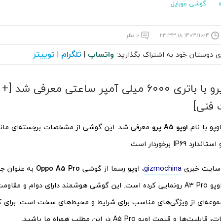
گوشی موبایل
۱۴۰۳/۱۰/۴ ۲۳:۳۳:۱۸
۰ نظر
واتساپ
تلگرام
توییتر
ای دوستان خود به اشتراک بگذارید:
|
|
اوپو A5 پرو با باتری 6000 میلی آمپر ساعتی معرفی 
فنی]
پو با نام
اوپو A5 پرو
 IP69 برخوردار است.
‌سایت خبری
gizmochina
، اوپو رسما از گوشی
Oppo A5 Pro
به عنوان ج
A و جانشین اوپو A3 Pro رونمایی کرده است. این گوشی هوشمند دارای دوام و مقاو
موعه‌ای از ویژگی‌های مناسب برای شرایط و محیط‌های سخت است. برای 
ا و قیمت اوپو A5 Pro در این مطلب همراه ما باشید.