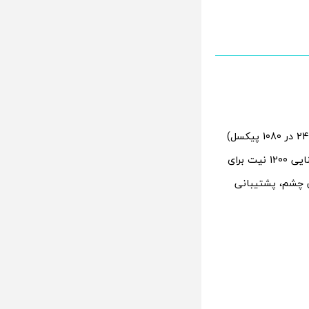
دارای یک صفحه نمایش خمیده 6.7 اینچی آمولد با وضوح FHD پلاس ( 2412 در 1080 پیکسل)
است. این صفحه نمایش از نرخ نوسازی 120 هرتز برای اسکرول و بازی روان، حداکثر روشنایی 1200 نیت برای
ق العاده بالا 2160 هرتز برای راحتی چشم، پشتیبانی