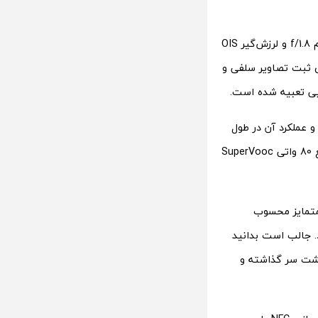
برای عکاسی و تصویربرداری، اوپو A5 Pro از یک دوربین اصلی 50 مگاپیکسلی با دیافراگم f/1.8 و لرزش‌گیر OIS
کند. برای ثبت تصاویر سلفی و
پو، بازده و عملکرد آن در طول
پنج سال استفاده متوالی، حفظ خواهد شد. شایان ذکر است که این باتری از شارژ سریع 80 واتی SuperVooc
I یک گوشی استثنایی و متمایز محسوب
. جالب است بدانید
ارد نظامی را پشت سر گذاشته و