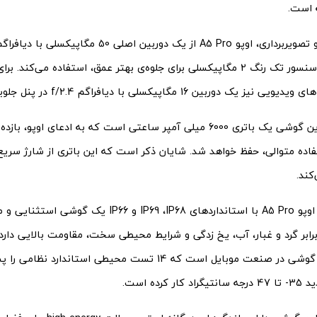
 است.
به همراه یک سنسور تک رنگ 2 مگاپیکسلی برای جلوه‌ی بهتر عمق، استفاده می‌
ک دوربین 16 مگاپیکسلی با دیافراگم f/2.4 در پنل جلویی تعبیه شده است.
منبع تغذیه این گوشی یک باتری 6000 میلی آمپر ساعتی است که به ادعای او
کند.
از سوی دیگر، اوپو A5 Pro با استانداردهای IP69 ،IP68 و P66
برابر گرد و غبار، آب، یخ زدگی و شرایط محیطی سخت، مقاومت بالایی دارد
که این اولین گوشی در صنعت موبایل است که 14 تست محیطی استاند
 کرده است.