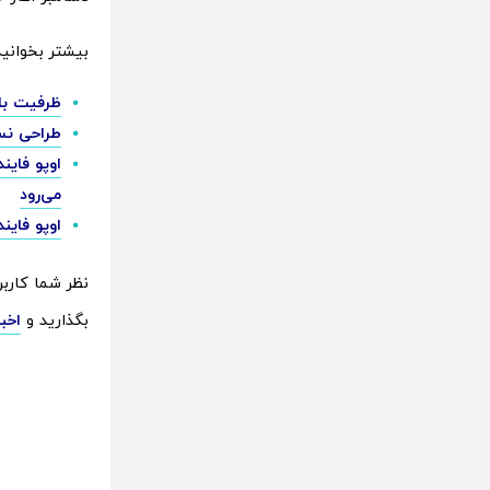
بیشتر بخوانید
ظرفیت باتری اوپو فای
طراحی نسخه هندی اوپو 
می‌رود
اوپو فایند X8 اولترا از سنسورهای سونی برای دوربین‌های تله فوتو 3 و 6 برابری استفاد
بگذارید و
اخبا