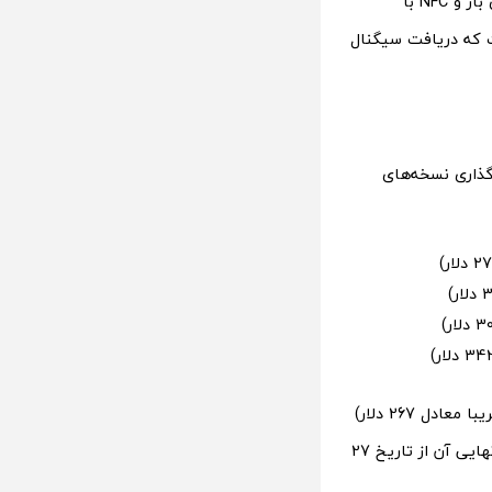
علاوه بر این، این گوشی دارای بلندگوهای دوگانه استریو، حالت high-energy برای فضای باز و NFC با
ت که دریافت سیگنال
ذاری نسخه‌های
به عنوان بخشی از تبلیغات، اوپو، قیمت پیش فروش مدل پایه را برابر با 1949 یوان (تقریبا معادل 267 دلار)
اعلام کرده است. این گوشی اکنون برای پیش‌فروش در چین در دسترس است و فروش نهایی آن از تاریخ 27