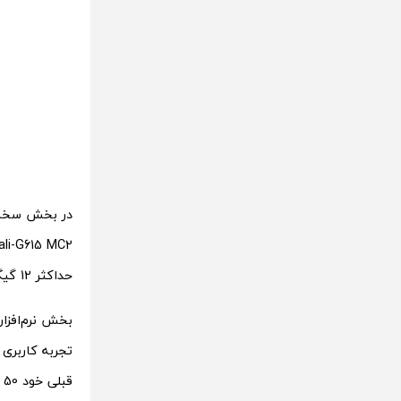
در بخش سخت‌
حداکثر 12 گیگابایت رم از نوع LPDDR4X و 512 گیگابایت حافظه داخلی از نوع UFS 3.1 برخوردار است.
تجربه کاربری 