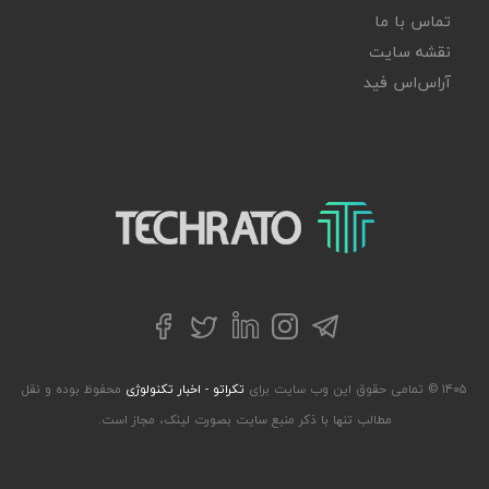
تماس با ما
نقشه سایت
آر‌اس‌اس فید
تکراتو – زندگی با تکنولوژی
تلگرام
توییتر
اینستاگرام
لینکداین
فیسبوک
۱۴۰۵ © تمامی حقوق این وب سایت برای
تکراتو - اخبار تکنولوژی
محفوظ بوده و نقل
مطالب تنها با ذکر منبع سایت بصورت لینک، مجاز است.