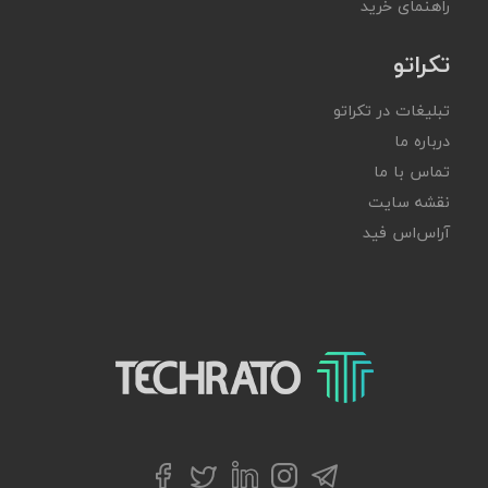
راهنمای خرید
تکراتو
تبلیغات در تکراتو
درباره ما
تماس با ما
نقشه سایت
آر‌اس‌اس فید
تکراتو – زندگی با تکنولوژی
تلگرام
توییتر
اینستاگرام
لینکداین
فیسبوک