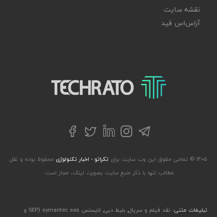
نقشه سایت
آر‌اس‌اس فید
تکراتو – زندگی با تکنولوژی
تلگرام
توییتر
اینستاگرام
لینکداین
فیسبوک
۱۴۰۵ © تمامی حقوق این وب سایت برای
تکراتو - اخبار تکنولوژی
محفوظ بوده و نقل
مطالب تنها با ذکر منبع سایت بصورت لینک، مجاز است.
تبلیغات متنی:
نقد فیلم و سریال
,
بلیط دبی
,
لایسنس symantec ses (SEP و