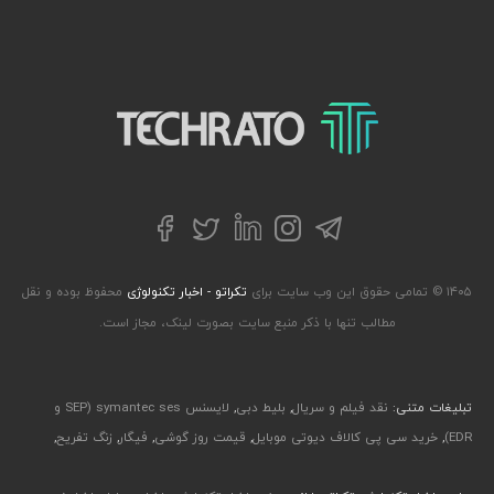
تکراتو – زندگی با تکنولوژی
تلگرام
توییتر
اینستاگرام
لینکداین
فیسبوک
۱۴۰۵ © تمامی حقوق این وب سایت برای
تکراتو - اخبار تکنولوژی
محفوظ بوده و نقل
مطالب تنها با ذکر منبع سایت بصورت لینک، مجاز است.
تبلیغات متنی:
نقد فیلم و سریال
,
بلیط دبی
,
لایسنس symantec ses (SEP و
EDR)
,
خرید سی پی کالاف دیوتی موبایل
,
قیمت روز گوشی
,
فیگار
,
زنگ تفریح
,