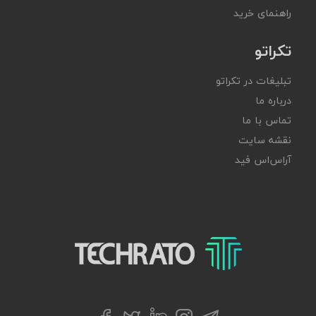
راهنمای خرید
تکراتو
تبلیغات در تکراتو
درباره ما
تماس با ما
نقشه سایت
آر‌اس‌اس فید
تکراتو – زندگی با تکنولوژی
تلگرام
توییتر
اینستاگرام
لینکداین
فیسبوک