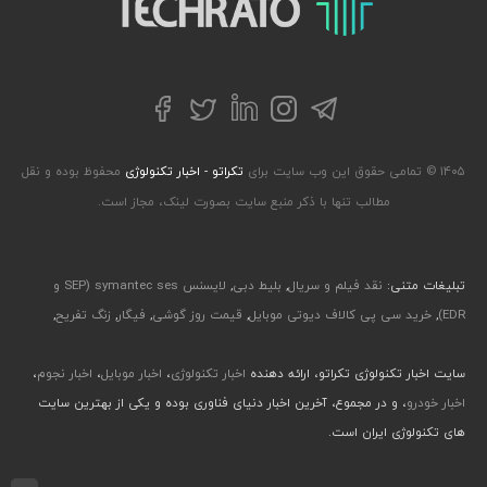
تلگرام
توییتر
اینستاگرام
لینکداین
فیسبوک
۱۴۰۵ © تمامی حقوق این وب سایت برای
تکراتو - اخبار تکنولوژی
محفوظ بوده و نقل
مطالب تنها با ذکر منبع سایت بصورت لینک، مجاز است.
تبلیغات متنی:
نقد فیلم و سریال
,
بلیط دبی
,
لایسنس symantec ses (SEP و
EDR)
,
خرید سی پی کالاف دیوتی موبایل
,
قیمت روز گوشی
,
فیگار
,
زنگ تفریح
,
سایت اخبار تکنولوژی تکراتو، ارائه دهنده
اخبار تکنولوژی
،
اخبار موبایل
،
اخبار نجوم
،
اخبار خودرو
، و در مجموع، آخرین اخبار دنیای فناوری بوده و یکی از بهترین سایت
های تکنولوژی ایران است.