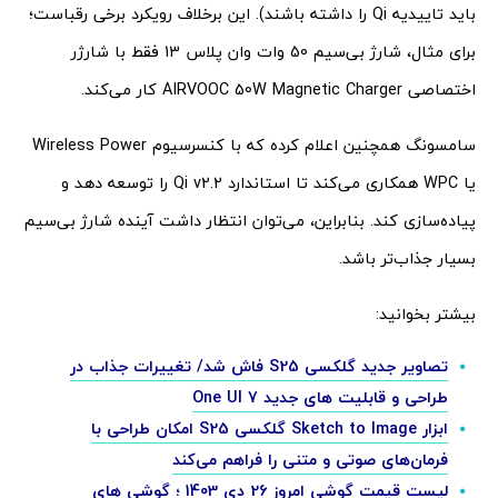
باید تاییدیه Qi را داشته باشند). این برخلاف رویکرد برخی رقباست؛
برای مثال، شارژ بی‌سیم 50 وات وان پلاس 13 فقط با شارژر
اختصاصی AIRVOOC 50W Magnetic Charger کار می‌کند.
سامسونگ همچنین اعلام کرده که با کنسرسیوم Wireless Power
یا WPC همکاری می‌کند تا استاندارد Qi v2.2 را توسعه دهد و
پیاده‌سازی کند. بنابراین، می‌توان انتظار داشت آینده شارژ بی‌سیم
بسیار جذاب‌تر باشد.
بیشتر بخوانید:
تصاویر جدید گلکسی S25 فاش شد/ تغییرات جذاب در
طراحی و قابلیت‌ های جدید One UI 7
ابزار Sketch to Image گلکسی S25 امکان طراحی با
فرمان‌های صوتی و متنی را فراهم می‌کند
لیست قیمت گوشی امروز 26 دی 1403 ؛ گوشی های