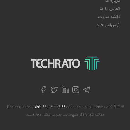
درباره ما
تماس با ما
نقشه سایت
آر‌اس‌اس فید
تکراتو – زندگی با تکنولوژی
تلگرام
توییتر
اینستاگرام
لینکداین
فیسبوک
۱۴۰۵ © تمامی حقوق این وب سایت برای
تکراتو - اخبار تکنولوژی
محفوظ بوده و نقل
مطالب تنها با ذکر منبع سایت بصورت لینک، مجاز است.