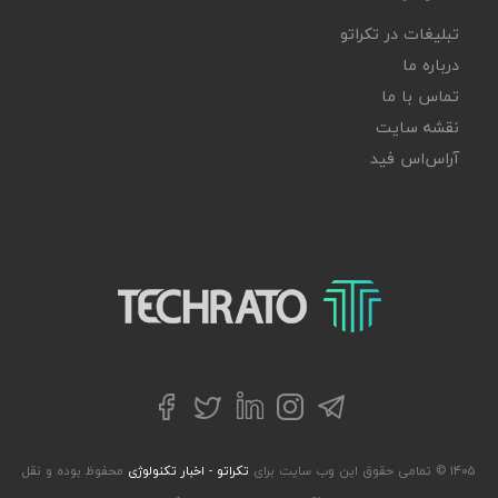
تبلیغات در تکراتو
درباره ما
تماس با ما
نقشه سایت
آر‌اس‌اس فید
تکراتو – زندگی با تکنولوژی
تلگرام
توییتر
اینستاگرام
لینکداین
فیسبوک
۱۴۰۵ © تمامی حقوق این وب سایت برای
تکراتو - اخبار تکنولوژی
محفوظ بوده و نقل