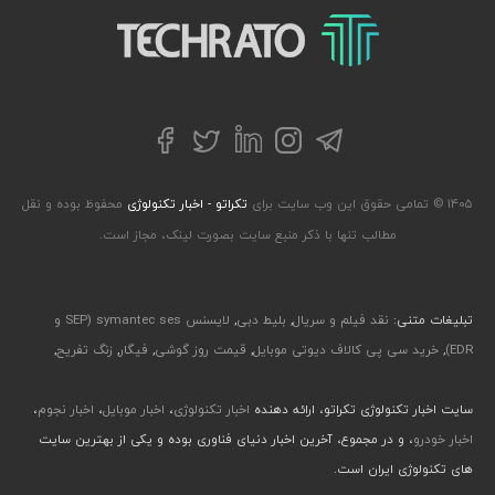
تکراتو – زندگی با تکنولوژی
تلگرام
توییتر
اینستاگرام
لینکداین
فیسبوک
۱۴۰۵ © تمامی حقوق این وب سایت برای
تکراتو - اخبار تکنولوژی
محفوظ بوده و نقل
مطالب تنها با ذکر منبع سایت بصورت لینک، مجاز است.
تبلیغات متنی:
نقد فیلم و سریال
,
بلیط دبی
,
لایسنس symantec ses (SEP و
EDR)
,
خرید سی پی کالاف دیوتی موبایل
,
قیمت روز گوشی
,
فیگار
,
زنگ تفریح
,
سایت اخبار تکنولوژی تکراتو، ارائه دهنده
اخبار تکنولوژی
،
اخبار موبایل
،
اخبار نجوم
،
اخبار خودرو
، و در مجموع، آخرین اخبار دنیای فناوری بوده و یکی از بهترین سایت
های تکنولوژی ایران است.