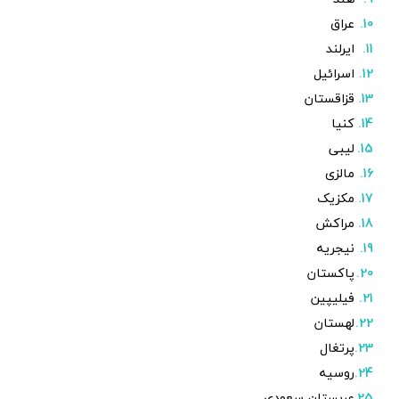
عراق
ایرلند
اسرائیل
قزاقستان
کنیا
لیبی
مالزی
مکزیک
مراکش
نیجریه
پاکستان
فیلیپین
لهستان
پرتغال
روسیه
عربستان سعودی