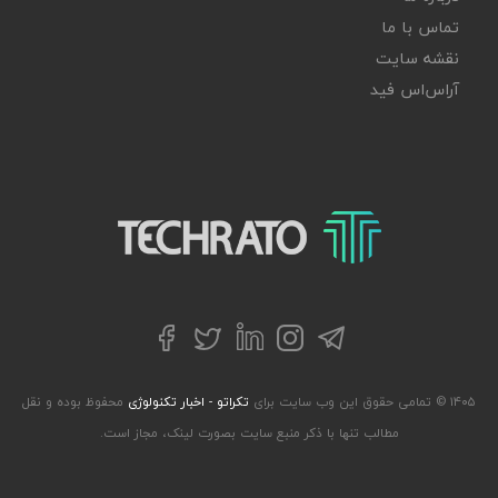
تماس با ما
نقشه سایت
آر‌اس‌اس فید
تکراتو – زندگی با تکنولوژی
تلگرام
توییتر
اینستاگرام
لینکداین
فیسبوک
۱۴۰۵ © تمامی حقوق این وب سایت برای
تکراتو - اخبار تکنولوژی
محفوظ بوده و نقل
مطالب تنها با ذکر منبع سایت بصورت لینک، مجاز است.