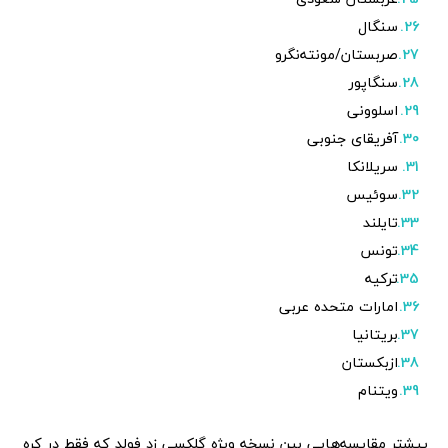
سنگال
صربستان/مونته‌نگرو
سنگاپور
اسلوونی
آفریقای جنوبی
سریلانکا
سوئیس
تایلند
تونس
ترکیه
امارات متحده عربی
بریتانیا
ازبکستان
ویتنام
پیشتر مقایسه‌هایی بین نسخه ویژه گلکسی زد فولد که فقط در کره