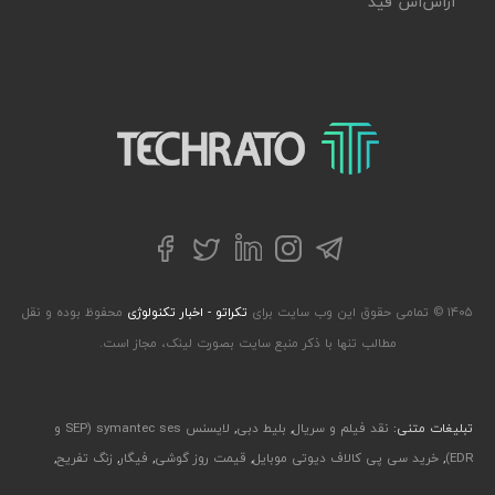
آر‌اس‌اس فید
تکراتو – زندگی با تکنولوژی
تلگرام
توییتر
اینستاگرام
لینکداین
فیسبوک
۱۴۰۵ © تمامی حقوق این وب سایت برای
تکراتو - اخبار تکنولوژی
محفوظ بوده و نقل
مطالب تنها با ذکر منبع سایت بصورت لینک، مجاز است.
تبلیغات متنی:
نقد فیلم و سریال
,
بلیط دبی
,
لایسنس symantec ses (SEP و
EDR)
,
خرید سی پی کالاف دیوتی موبایل
,
قیمت روز گوشی
,
فیگار
,
زنگ تفریح
,